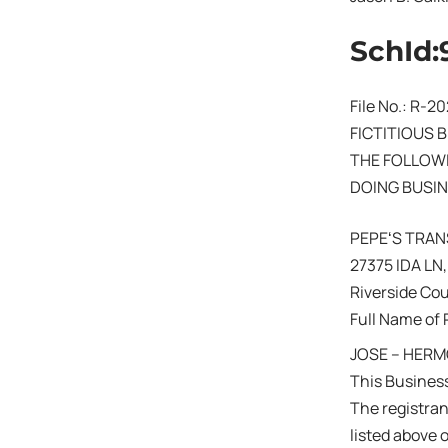
SchId:
File No.: R-2
FICTITIOUS 
THE FOLLOWI
DOING BUSIN
PEPEʻS TRA
27375 IDA LN
Riverside Co
Full Name of 
JOSE – HERMO
This Business
The registra
listed above 