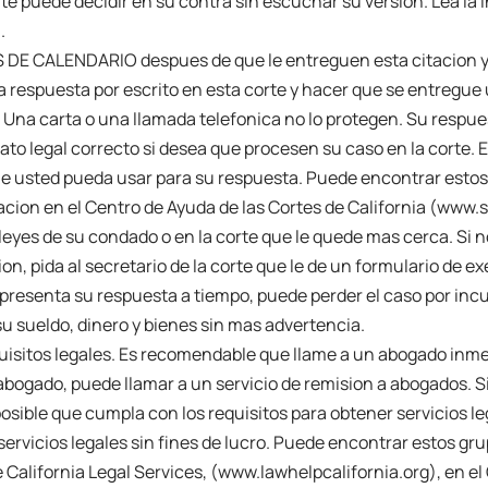
orte puede decidir en su contra sin escuchar su version. Lea la
.
S DE CALENDARIO despues de que le entreguen esta citacion y
 respuesta por escrito en esta corte y hacer que se entregue 
na carta o una llamada telefonica no lo protegen. Su respues
ato legal correcto si desea que procesen su caso en la corte. 
e usted pueda usar para su respuesta. Puede encontrar estos 
cion en el Centro de Ayuda de las Cortes de California (www.s
 leyes de su condado o en la corte que le quede mas cerca. Si 
on, pida al secretario de la corte que le de un formulario de e
 presenta su respuesta a tiempo, puede perder el caso por incu
su sueldo, dinero y bienes sin mas advertencia.
uisitos legales. Es recomendable que llame a un abogado inm
bogado, puede llamar a un servicio de remision a abogados. S
osible que cumpla con los requisitos para obtener servicios le
ervicios legales sin fines de lucro. Puede encontrar estos gru
de California Legal Services, (www.lawhelpcalifornia.org), en el