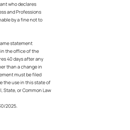
trant who declares
ness and Professions
able by a fine not to
s name statement
in the office of the
ires 40 days after any
her than a change in
tement must be filed
e the use in this state of
ral, State, or Common Law
30/2025.