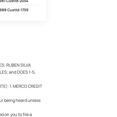
981 CustId:2054
988 CustId:1759
ES; RUBEN SILVA
ES; and DOES 1-5,
TE): 1. MERCO CREDIT
ur being heard unless
 on you to file a