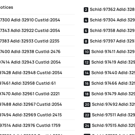
Notices
SchId:97362 AdId:32
7300 AdId:32910 CustId:2054
SchId:97304 AdId:329
7343 AdId:32922 CustId:2054
SchId:97358 AdId:329
7383 AdId:32933 CustId:2235
SchId:97397 AdId:329
7400 AdId:32938 CustId:2476
SchId:97411 AdId:32
97414 AdId:32943 CustId:2054
SchId:97419 AdId:32
97428 AdId:32948 CustId:2054
SchId:97440 AdId:32
97461 AdId:32958 CustId:61
SchId:97466 AdId:32
97470 AdId:32961 CustId:2221
SchId:97479 AdId:32
97488 AdId:32967 CustId:2054
SchId:97492 AdId:32
97494 AdId:32969 CustId:2415
SchId:97511 AdId:32
97514 AdId:32976 CustId:1759
SchId:97515 AdId:32