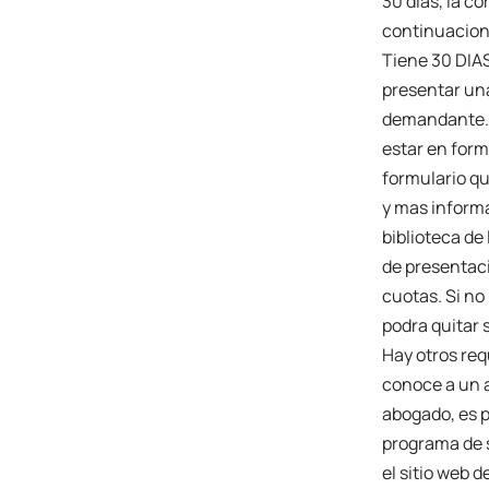
30 dias, la c
continuacion
Tiene 30 DIA
presentar una
demandante. U
estar en form
formulario qu
y mas informa
biblioteca de
de presentaci
cuotas. Si no
podra quitar 
Hay otros req
conoce a un a
abogado, es p
programa de s
el sitio web 