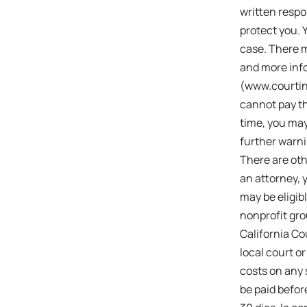
written respon
protect you. 
case. There m
and more info
(www.courtinf
cannot pay the
time, you may
further warni
There are oth
an attorney, 
may be eligib
nonprofit gro
California Co
local court o
costs on any 
be paid befor