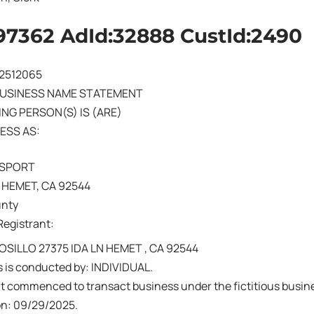
97362 AdId:32888 CustId:2490
02512065
BUSINESS NAME STATEMENT
NG PERSON(S) IS (ARE)
ESS AS:
NSPORT
, HEMET, CA 92544
unty
Registrant:
SILLO 27375 IDA LN HEMET , CA 92544
 is conducted by: INDIVIDUAL.
nt commenced to transact business under the fictitious busi
on: 09/29/2025.