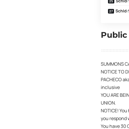
SchId:
SchId:
Public
SUMMONS CAS
NOTICE TO D
PACHECO aka
inclusive
YOU ARE BEI
UNION.
NOTICE! You 
you respond w
You have 30 C