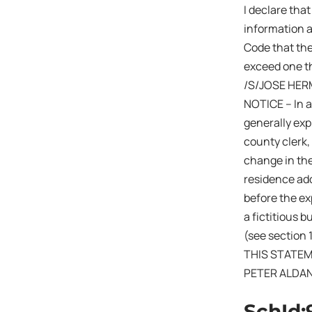
I declare that
information a
Code that the
exceed one th
/S/JOSE HER
NOTICE – In a
generally expi
county clerk,
change in the
residence add
before the exp
a fictitious 
(see section 
THIS STATEM
PETER ALDA
SchId: