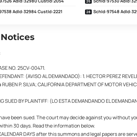
97526 AdId:32980 CustId:2054
SchId:97530 AdId:32
97538 AdId:32984 CustId:2221
SchId:97548 AdId:32
 Notices
E NO. 25CV-00471.
EFENDANT: (AVISO AL DEMANDADO): 1. HECTOR PEREZ REVEL
 RUBEN P. SILVA; CALIFORNIA DEPARTMENT OF MOTOR VEHICL
NG SUED BY PLAINTIFF: (LO ESTA DEMANDANDO EL DEMANDAN
have been sued. The court may decide against you without yo
ithin 30 days. Read the information below.
ALENDAR DAYS after this summons and legal papers are served