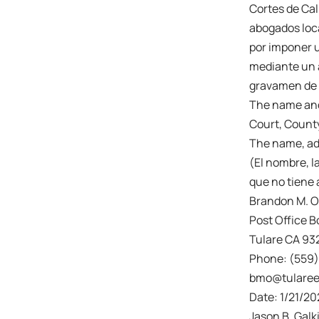
Cortes de Cal
abogados loca
por imponer 
mediante un a
gravamen de l
The name and 
Court, County
The name, add
(El nombre, l
que no tiene 
Brandon M. 
Post Office B
Tulare CA 93
Phone: (559
bmo@tulare
Date: 1/21/20
Jason B. Galki