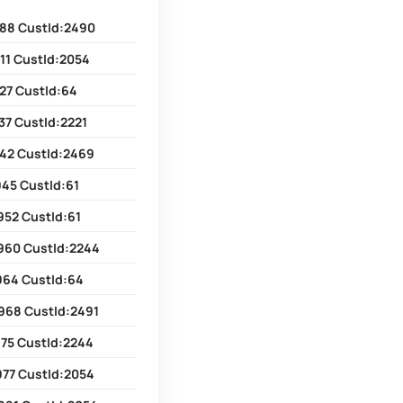
888 CustId:2490
11 CustId:2054
27 CustId:64
37 CustId:2221
942 CustId:2469
945 CustId:61
952 CustId:61
960 CustId:2244
964 CustId:64
968 CustId:2491
975 CustId:2244
977 CustId:2054