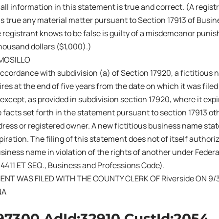
 all information in this statement is true and correct. (A regis
s true any material matter pursuant to Section 17913 of Busi
 registrant knows to be false is guilty of a misdemeanor punish
ousand dollars ($1,000).)
MOSILLO
ccordance with subdivision (a) of Section 17920, a fictitiou
res at the end of five years from the date on which it was filed 
 except, as provided in subdivision section 17920, where it exp
 facts set forth in the statement pursuant to section 17913 ot
ress or registered owner. A new fictitious business name sta
iration. The filing of this statement does not of itself authoriz
business name in violation of the rights of another under Fede
14411 ET SEQ., Business and Professions Code).
ENT WAS FILED WITH THE COUNTY CLERK OF Riverside ON 9/
NA
97300 AdId:32910 CustId:2054