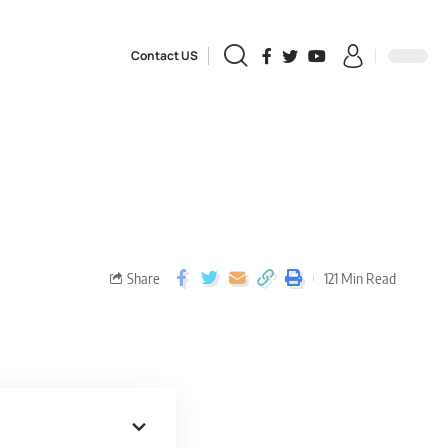
Contact US
Share
121 Min Read