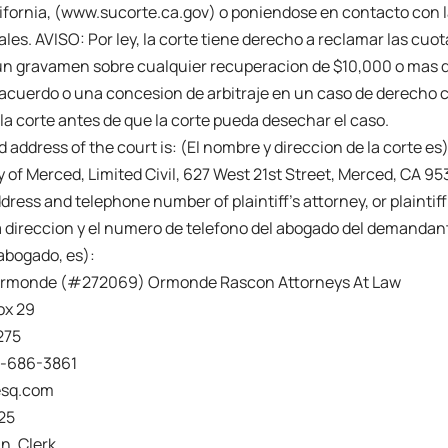
ifornia, (www.sucorte.ca.gov) o poniendose en contacto con la
les. AVISO: Por ley, la corte tiene derecho a reclamar las cuot
un gravamen sobre cualquier recuperacion de $10,000 o mas de
cuerdo o una concesion de arbitraje en un caso de derecho civ
a corte antes de que la corte pueda desechar el caso.
address of the court is: (El nombre y direccion de la corte es)
 of Merced, Limited Civil, 627 West 21st Street, Merced, CA 95
ress and telephone number of plaintiff’s attorney, or plaintiff
a direccion y el numero de telefono del abogado del demanda
abogado, es):
Ormonde (#272069) Ormonde Rascon Attorneys At Law
ox 29
275
)-686-3861
esq.com
25
n, Clerk